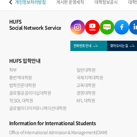
 맵
개인정보처리방침
게시판 운영세칙
대학정보공시
대학
HUFS
Social Network Service
전화번호 안내
찾아오시는 길
HUFS
입학안내
학부
일반대학원
통번역대학원
국제지역대학원
법학전문대학원
교육대학원
글로벌공공리더십대학원
경영대학원
TESOL 대학원
KFL 대학원
글로벌미디어커뮤니케이션대학원
Information
for International Students
Office of International Admission & Management(OIAM)