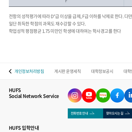
F
전항의 성적평가에 따라 D°급 이상을 급제, F급 이하를 낙제로 한다. 다만
일단 취득한 학점의 과목도 재수강할 수 있다.
학업성적 평점평균 1.75 미만인 학생에 대하여는 학사경고를 한다
.
 맵
개인정보처리방침
게시판 운영세칙
대학정보공시
대학
HUFS
Social Network Service
전화번호 안내
찾아오시는 길
HUFS
입학안내