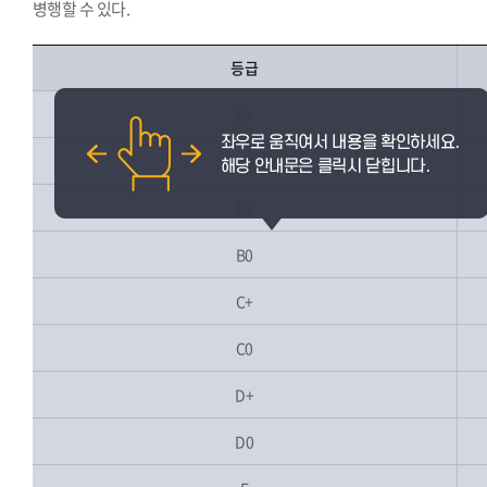
병행할 수 있다.
등급
A+
A0
B+
B0
C+
C0
D+
D0