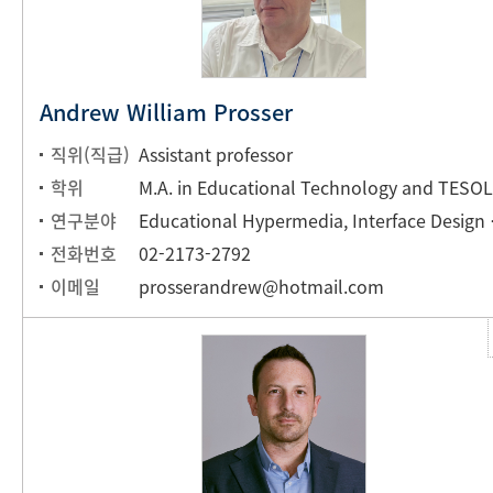
Andrew William Prosser
직위(직급)
Assistant professor
학위
연구분야
Educational Hyper
전화번호
02-2173-2792
이메일
prosserandrew@hotmail.com