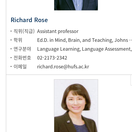
Richard Rose
직위(직급)
Assistant professor
학위
Ed.D. in Mind, Brain, and Teaching, Johns Hopkins 
연구분야
Language Learning
전화번호
02-2173-2342
이메일
richard.rose@hufs.ac.kr