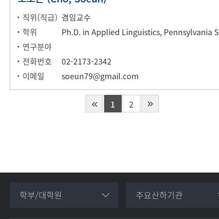
직위(직급)
겸임교수
학위
연구분야
전화번호
02-2173-2342
이메일
soeun79@gmail.com
1
2
학부/대학원
주요산하기관