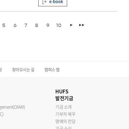
e-book
5
6
7
8
9
10
청
찾아오시는 길
캠퍼스 맵
HUFS
발전기금
nagement(OIAM)
기금 소개
C)
기부자 예우
명예의 전당
기금 소식