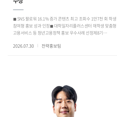
수상
학생들은 아이디어 도출과 시장 데이터 분석, 캠페인 전략 수립,
기획안 제작에 이르는 전 과정을 함께 수행했다.
코삭챌린저상은 각 지역 예선 출품작 가운데 상위 15% 이내의
◼ SNS 팔로워 16.1% 증가 콘텐츠 최고 조회수 1만7천 회 학생
우수작에 수여되는 상이다. 이번 수상은 광미사팀의 기획력과
참여형 홍보 성과 인정◼ 대학일자리플러스센터 재학생 맞춤형
캠페인의 실현 가능성을 인정받은 결과로, 교과목에서 진행한
고용서비스 등 청년고용정책 홍보 우수사례 선정제8기
프로젝트가 실제 대외 공모전 성과로 이어졌다는 점에서,
진로취업지원센터 서포터즈가 서울 지역
수업과 실무를 연계한 교육의 성과를 보여주는 사례로
2026.07.30
전략홍보팀
대학일자리플러스센터 성과공유회에서 우수상을 수상하며
평가된다.
학생 참여형 진로 취업 홍보 활동의 우수성을 인정받았다.우리
대학 대학일자리플러스본부(본부장 신근혜)가 운영한 제8기
진로취업지원센터 서포터즈는 강혜승, 김규래, 김지율, 김현채,
박시언, 서민성, 이가빈, 이희승, 최사랑, 최윤서 학생 등
10명으로 구성됐다. 이들은 2026학년도 1학기 동안
대학일자리플러스센터(거점형) 사업을 비롯해 고용노동부의
재학생 맞춤형 고용서비스와 졸업생 특화프로그램 등을
학생들에게 알리고 참여를 확대하기 위한 다양한 홍보 활동을
펼쳤다.특히 카드뉴스와 숏폼 영상 등 학생들의 이용 방식에