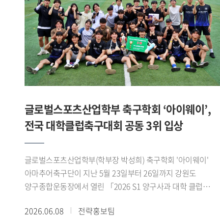
위해 마련됐다. 참가팀들은 스포츠 산업과 AI 바이오헬스
기술을 접목한 다양한 아이디어를 영상 발표 형식으로
제출했으며, 심사는 창의성, 기술 융합성, 산업 적용 가능성,
실현 가능성 등을 중심으로 진행됐다.'AI 동적 운동 처방 플랫폼
팀은 발표 세션에서 ▲Pre-Work(운동 전) 단계의 국민체력100
등급 점수와 실시간 심박변이도(HRV) 기반 오늘의 운동 준비
지수(Ready-to-Train Index) 산출 로직 , ▲During-Work(운동
중) 단계의 제조사별(Apple, Samsung, Garmin) 센서 특성을
글로벌스포츠산업학부 축구학회 ‘아이웨이’,
반영한 실시간 가변 강도 조절 및 위험 감지 트리거 , ▲Post-
전국 대학클럽축구대회 공동 3위 입상
Work(운동 후) 단계의 최상 컨디션 상태 복구를 위한 목표
지향적 역산형 회복 시뮬레이터 발표를 진행하였다.
발표자들은 공공 데이터와 하이엔드 웨어러블 API를 아우르는
글로벌스포츠산업학부(학부장 박성희) 축구학회 '아이웨이'
구체적인 데이터 매핑 기술과 아키텍처 구축 방안을 제시했다.
아마추어축구단이 지난 5월 23일부터 26일까지 강원도
심사위원단은 복잡한 생체 데이터를 사용자가 쉽게 이해할 수
양구종합운동장에서 열린 「2026 S1 양구사과 대학 클럽
있도록 시각화한 점에 주목했다. 특히 전문 용어 대신 신체
축구대회」에서 공동 3위를 차지했다.아이웨이는 예선에서
2026.06.08
전략홍보팀
배터리 복구 경로 라는 개념을 도입해 운동 상태와 회복 과정을
고려대학교 SFA, 한국체육대학교 실버골 FC, 한림대학교