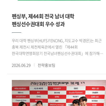
성과를 냈습니다. 성취감과 더불어 감동적이기까지 했던
기반의 숙의 과정과 팀별 활동에 참여하며 정책 제안을
기억입니다. 또 제가 태국어통번역 전공이라 전시회에서
구체화했다. 이 과정에서 용인시 관련 부서와 대학교수,
태국인 바이어들과 소통했던 경험도 특별했습니다. 우리
펜싱부, 제44회 전국 남녀 대학
용인시정연구원 등 분야별 전문가들의 검토와 자문을 바탕으로
대학에서 공부하며 태국의 문화적 배경 지식을 쌓고 어학
정책의 타당성과 실현 가능성을 높였다.이번 공모전에서는
펜싱선수권대회 우수 성과
수준을 높인 상태로 전시회에 참여해서인지 태국인 바이어들이
정책의 창의성, 타당성, 효과성, 실현 가능성 등을 종합적으로
즐겁게 소통할 수 있었습니다. 전시회를 마칠 때는 제
평가했다. 우리 대학 학생들은 전공 지식과 디지털 기술을 지역
개인번호를 물어볼 정도로 친해졌습니다. 한국외대를 통해
우리 대학 펜싱부(HUFS FENCING, 지도교수 박경은)는 최근
현안에 접목하고, 실제 행정 현장에 적용할 수 있는 구체적인
제가 성장했음을 실감한 순간이었습니다. - 이번 활동이
충북 제천시 제천체육관에서 열린 「제44회
실행 방안을 제시해 우수한 평가를 받았다.이번 성과는 우리
진로설정에 어떤 영향을 줬을지 궁금합니다.GTEP 활동을 통해
한국대학연맹회장기 전국남녀펜싱선수권대회」에 참가해
대학 학생들이 지역사회의 문화, 복지, 관광 문제를 청년의
아랍에미리트에 다녀온 적 있습니다. 그때가 할랄 시장의
여자 플뢰레 단체전 우승을 비롯해 다수 종목에서 우수한
시각에서 새롭게 해석하고 실질적인 정책 대안을 제시했다는
가능성을 피부로 체감한 계기였습니다. 이후 GTEP을 통해
2026.06.29
전략홍보팀
성적을 거두었다.이번 대회는 한국대학펜싱연맹이 주최하고
점에서 의미가 있다. 학생들이 대학에서 쌓은 전공 역량과
할랄산업연구원장님의 특강을 수강하면서 할랄 시장을
제천시와 제천시체육회가 후원한 전국 규모의 대회로, 전국
창의적 사고를 지역사회 문제 해결에 적용하며 정책 기획
개척해보기로 마음을 먹었고, 할랄 스토어를 창업했습니다.
38개 대학 선수부와 40개 대학 동아리부 등 총 647명이
능력과 현장 실무 역량을 보여줬다는 평가다.한편,
현재는 한국에서 무슬림이 편하게 생활하도록 돕는
참가했다. 우리 대학에서는 선수 29명이 출전해 뛰어난 기량과
용인특례시는 현장 적용 가능성이 높은 우수 정책을 관련
라이프스타일 앱을 개발하는 스타트업을 창업했습니다. 국내에
팀워크를 바탕으로 여러 종목에서 입상하며 우수한 경쟁력을
사업과 연계해 실증하고, 검토 결과를 바탕으로 실제 정책에
거주하는 무슬림은 전국에 흩어져있는데 이들이 편리하게
보여주었다.여자 플뢰레 단체전에서는 김지성(영미문학 문화
반영할 계획이다. 이를 통해 청년들이 제안한 아이디어가
쇼핑을 하고 커뮤니티를 이어갈 수 있는 서비스를 제공하려
22), 최예진(체코 슬로바키아 22), Hortense(국제학 23), 김은
지역사회의 변화를 이끄는 실질적인 정책으로 발전할 수