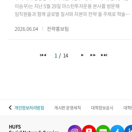
이승우)는 지난 5월 29일 마스턴투자운용 본사를 방문해
임직원들과 함께 글로벌 질서와 자본의 전략 을 주제로 학술
세미나를 진행했다.이번 세미나는 학생들의 국제정세 및
2026.06.04
전략홍보팀
금융산업에 대한 이해를 넓히고, 글로벌 자본의 흐름과 투자
전략을 다각적으로 살펴보기 위해 마련됐다. 특히
마스턴투자운용 사회공헌추진단 선한영향실천센터(Center fo
Positive Impact)가 미래 글로벌 인재 양성을 위해 운영하는
1
14
본업 연계 재능기부 프로그램의 일환으로 진행되어 산학
교류의 의미를 더했다.이날 세미나에서는 마스턴투자운용
임직원들이 △싱가포르의 글로벌 금융 허브 생존 전략(권우준
전략투자본부장) △블랙록 알라딘과 글로벌 자본의 운영체제
(김재관 디지털혁신실장) △대체투자 운용사가 만드는 또
하나의 가치(김민석 선한영향실천센터장)를 주제로 강연을
 맵
개인정보처리방침
게시판 운영세칙
대학정보공시
대학
진행하며 금융산업과 글로벌 투자 환경에 대한 다양한 시각을
공유했다.이어 국제관계연구회 이승우 회장(인도어과 23)은
연구회의 비전과 주요 학술 활동을 소개했으며, 학생들은 강연
HUFS