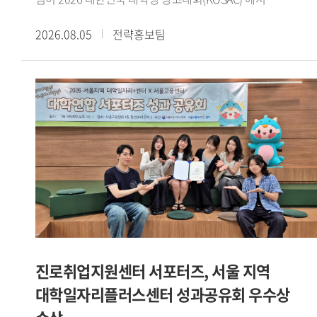
코삭챌린저상을 수상했다.대한민국 대학생 광고대회(KOSAC)
2026.08.05
전략홍보팀
는 문화체육관광부가 주최하고 한국광고총연합회가 주관하는
전국 규모의 대학생 광고 공모전이다. 매년 전국 대학생들이
지도교수와 함께 주제에 맞는 광고 캠페인 기획서를 제작해
경쟁한다.삼성화재의 후원으로 열린 이번 대회는 2030세대의
일상에 보험을 더하다 를 주제로 진행됐다. 광미사팀은
수업에서 수행한 팀 프로젝트를 발전시켜 공모전에
출품했으며, 보험 시장이 꾸준히 성장하는 가운데 2030세대의
신규 가입은 감소하고 있다는 점에 주목해 캠페인 전략을
설계했다.광미사팀은 이를 바탕으로 같이, 일상이 되다 라는
캠페인 콘셉트를 제시했다. 보험을 어렵고 복잡하게 인식하는
2030세대가 보다 친근하게 접근할 수 있도록 AI 진단 테스트와
오피스어택 등 사회초년생의 일상과 생활 동선을 반영한
구체적인 실행안을 구성했다.광미사팀은 강민서(팀장 GBT 22),
진로취업지원센터 서포터즈, 서울 지역
이정민(독일어통번역 23), 유승원(철학 24), 윤혜령
대학일자리플러스센터 성과공유회 우수상
(이탈리아어통번역 21) 학생으로 구성됐다. 서로 다른 전공의