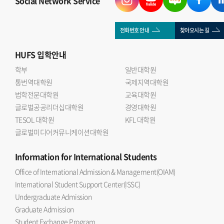
Social Network Service
이후 질의응답을 통해 국제관계와 금융시장의 연관성, 글로벌
자본의 역할 등에 대해 의견을 나누는 시간을 가졌다.
국제관계연구회 이승우 회장(인도어 23)은 자본과 금융의
전화번호 안내
찾아오시는 길
흐름은 국제관계 연구에서 빼놓을 수 없는 중요한 주제 라며
HUFS
입학안내
이번 세미나를 통해 학회원들이 대체투자 산업에 대한 이해를
넓히고 보다 다차원적인 분석 역량을 기를 수 있는 계기가
학부
일반대학원
통번역대학원
되었다 고 소감을 밝혔다.
국제지역대학원
법학전문대학원
교육대학원
글로벌공공리더십대학원
경영대학원
TESOL 대학원
KFL 대학원
글로벌미디어커뮤니케이션대학원
Information
for International Students
Office of International Admission & Management(OIAM)
International Student Support Center(ISSC)
Undergraduate Admission
Graduate Admission
Student Exchange Program