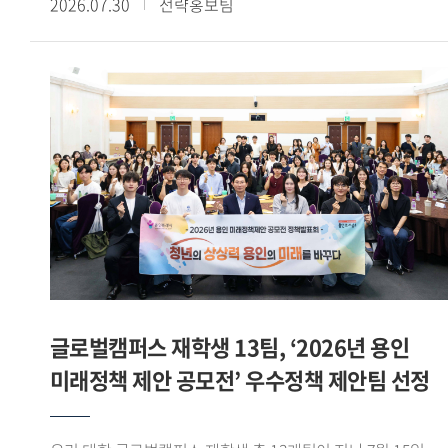
2026.07.30
전략홍보팀
이상의 교육과정을 이수하고, 산학협력 기업과 연계한 해외
전시회 참가, 바이어 발굴, 글로벌 전자상거래 플랫폼 운영 등
다양한 실무 프로젝트를 수행했다. 그중 우수학생 부문에서
손승민(태국어통번역 20) 학생이 산업통상자원부 장관상을
받으며 빛나는 성과를 기록했다. - 우수학생 부문에서
산업통상자원부 장관상을 받았습니다. 소감을 들려주세요.
GTEP 19기 친구들 특히 우리 5팀과 함께 고생하며 달린 끝에
산업통상자원부 장관상 이라는 과분한 결과를 얻게 되어 무척
영광스럽습니다. 그리고 아낌없이 지도해주신 백재승 교수님과
김민정 실장님께 감사한 마음이 큽니다. - GTEP사업단을 통해
480시간 이상의 교육과정 이수와 다양한 실무 프로젝트를
경험했습니다. 사업단 활동이 어떤 의미였는지 들어보고
싶습니다. 대학 생활 중 손에 꼽히는 유의미한 활동이면서
글로벌캠퍼스 재학생 13팀, ‘2026년 용인
한편으로는 쉽지 않은 활동이었다고 느낍니다. 수출입 관련
미래정책 제안 공모전’ 우수정책 제안팀 선정
교육과정을 480시간 이상 받고, 기업과 연계한 실무활동 약
120시간이 진행됐습니다. 처음에는 긴 시간 활동이 가능할까
싶었는데 매 순간 성실하게 임하다 보니 모든 과정을