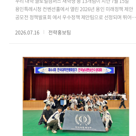
우리 대학 글로벌캠퍼스 재학생 총 13개팀이 지난 7월 15일
수료했더라고요. 활동하면서 강의실에서 이론으로만 접하던
용인특례시청 컨벤션홀에서 열린 2026년 용인 미래정책 제안
내용을 현장에서 몸소 겪고, 낯설고 어색한 순간도 많았습니다.
공모전 정책발표회 에서 우수정책 제안팀으로 선정되며 뛰어난
그럼에도 해외에 나가 바이어들과 직접 상담을 하고 억 단위 큰
정책 기획 역량과 지역사회 문제 해결 능력을 인정받았다.
규모의 거래를 협상하고 계약을 완료한 경험은 정말 큰 도움이
2026.07.16
전략홍보팀
용인특례시가 주최한 이번 공모전은 미래사회의 주역인
됐습니다. 학생 신분으로 이런 경험은 정말 소중하고 가치
청년들의 창의적인 아이디어를 발굴하고 이를 용인시의 미래
있다고 생각합니다. 함께 경험과 노하우를 공유하며 격려했던
정책에 반영하기 위해 마련됐다. 참가팀들은 경제 산업 일자리,
19기 친구들과 팀원들 덕분에 잘 성장하며 마무리할 수
문화 관광, 도시 교통, 기후 환경, 교육 복지 등 용인시의 주요
있었습니다.- GTEP사업단 활동을 돌이켜봤을 때 가장 기억에
현안과 관련된 정책을 제안했다.우리 대학 참가팀들은
남는 부분이 있다면 무엇입니까?팀 전시회가 가장 기억에
용인시의 지역문화 보존과 관광 활성화, 고령층의 디지털 격차
남습니다. GTEP에 선발되면 팀별로 수출을 도와줄 업체를 직
해소, 데이터 기반 로컬 관광 플랫폼 등 지역사회가 직면한
찾아 전시회까지 전부 기획해야 합니다. 초면인 사람들과 이런
다양한 현안을 주제로 정책을 발표했다. 특히 우리 대학 잇용
큰 프로젝트를 맡게 돼 서로 어색하기도 했고, 다들 처음 해보는
(팀장 지은비, 융합인재학부) 참가팀이 제안한 용인 무형유산
일이라 참 난감했습니다. 그래도 함께 의견 나누면서 어떤
실감형 전승 콘텐츠 개발 방법 정책은 용인시산업진흥원이
제품을, 어느 나라에, 어떤 전략으로, 어떻게 수출할지 정해
추진 중인 첨단기술 융합실증사업 과 연계해 현장 실증을 통해
나갔습니다. 그렇게 기업 발굴부터 전시회 준비와 부스 디자인,
현장 적용 가능성을 검증하고, 향후 정책에 반영할 방침이다.
사후관리까지 해내며 저희 팀과 기업 모두 만족할 수준의
참가 학생들은 지난 4월부터 6월까지 약 3개월간 민 관 협력