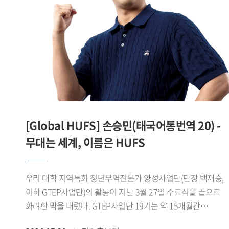
맞춘 디지털 콘텐츠를 제작 운영하며 SNS 팔로워를 16.1%
늘렸고, 콘텐츠 최고 조회수 1만7천 회를 기록하는 등 높은 홍
성과를 거뒀다.이 같은 성과를 바탕으로 제8기
진로취업지원센터 서포터즈는 지난 7월 28일
서울고용복지플러스센터 청년ON 라운지 다목적홀에서 열린
「2026년 서울 지역 대학일자리플러스센터 성과공유회」에서
심사 결과 1위를 기록하며 우수상을 수상했다.서포터즈 대표
서민성 학생(차이나데이터큐레이션전공 23)은 "학생들의
눈높이에서 청년고용서비스를 쉽고 친근하게 전달하기 위해
[Global HUFS] 손승민(태국어통번역 20) -
노력했다"며 "학생들과의 공감과 소통을 중심으로 한 활동이
좋은 평가를 받아 뜻깊게 생각한다"고 말했다.한편 우리 대학
무대는 세계, 이름은 HUFS
대학일자리플러스본부는 이번 성과를 바탕으로 2026학년도
2학기 제9기 진로취업지원센터 서포터즈를 운영하며 학생
우리 대학 지역특화 청년무역전문가 양성사업단(단장 백재승,
맞춤형 진로 취업 정보 제공과 청년고용정책 홍보를
이하 GTEP사업단)의 활동이 지난 3월 27일 수료식을 끝으로
지속적으로 추진할 계획이다.
화려한 막을 내렸다. GTEP사업단 19기는 약 15개월간
지역특화 교육과 무역 실무 교육, 현장 실습 등 총 480시간