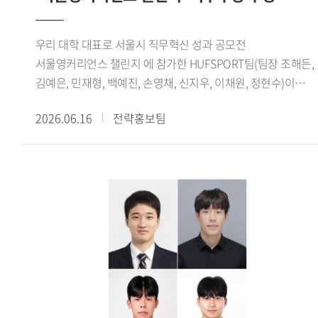
보여주는 사례로 평가된다.글로벌창업지원단은 학생창업팀의
성장을 지원하기 위해 사업화 지원금, 벤처동문회 멘토링, 교내
우리 대학 대표로 서울시 직무혁신 성과 공모전
창업 공간 제공 등 다양한 지원 프로그램을 운영하고 있다.
서울영커리언스 챌린지 에 참가한 HUFSPORT팀(팀장 조해든,
선정된 학생창업팀에는 최대 2개 학기 동안 혜택이 제공되며,
김예은, 민재형, 백예진, 손영채, 신지우, 이채원, 정현수)이
전문가 특강과 창업 실무 교육 등 창업 역량 강화를 위한
최우수상을 수상했다.서울시가 주관한 서울영커리언스 챌린지
프로그램도 함께 지원된다.오세홍 글로벌창업지원단장은 이번
2026.06.16
전략홍보팀
는 기업이 제시한 실제 과제를 청년들이 팀 단위로 수행하며
성과는 특정 분야에 국한되지 않고 기술, 문화, 플랫폼 등
문제 해결 능력과 실무 역량을 기르는 프로그램이다. 올해
다채로운 영역에서 학생들의 창의적인 아이디어와 열정이
봄학기에는 총 87개 팀 930명이 지원했으며, 심사를 거쳐 최종
훌륭한 결실로 이어져 매우 기쁘다 며, 앞으로도 교내 창업
8개 팀 64명이 선발됐다. 참가자들은 지난 3월 24일부터 6월
생태계를 더욱 공고히 하고, 학생들이 혁신 창업가로 성장할 수
6일까지 약 10주간 프로젝트를 수행했으며, 6월 6일
있도록 체계적이고 아낌없는 지원을 이어가겠다 고 전했다.
서울글로벌센터 국제회의실에서 열린 성과공유회 및
수료식에서 최종 결과를 발표했다.HUFSPORT팀은 수출
경험이 없는 국내 중소기업 3개사를 대상으로 수출 인프라
구축, 해외 바이어 발굴, 화상 미팅 등 해외영업 전 과정을 직접
수행했다. 특히 기업별 산업 특성을 분석해 적합한 해외 시장을
발굴하고 맞춤형 진출 전략을 수립해 참여 기업 모두의 현지