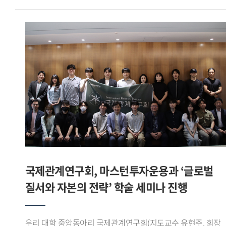
직관적으로 보여주고, 필요한 시점에 맞춤형 정보를 제공하는
레오를 상대로 조 1위를 기록하며 16강에 진출했다.이후
맥락적 교육(In-context Education) 인터페이스 를 구현한 점
16강에서는 육군사관학교 사커라이온을, 8강에서는
우수한 평가를 받았다.팀장 이유준 학생은 일회성 측정에
한림대학교 사이다를 차례로 꺾고 4강에 올랐다. 준결승에서는
그치던 국가 체력 인증 데이터에 실시간 스마트워치 생체
서울시립대학교 AZURE와 맞붙어 선전한 끝에 공동 3위로
신호를 결합함으로써, 365일 실시간으로 안전벨트를 매고
대회를 마무리했다.이번 대회는 전국 대학 축구 동아리와 학회
운동하는 듯한 디지털 예방 의학 솔루션 을 구현하고자 했다 고
팀들이 참가하는 대학 클럽 축구대회로, 아이웨이는 이번
강조하며, 앞으로 제조사별 API 데이터 정규화 과정을 더욱
성과를 통해 전국 무대에서 경쟁력을 입증했다.
고도화하고, 향후 실제 공공 인프라 및 보험 산업(인슈어테크)
글로벌스포츠산업학부 축구학회 아이웨이는 학부 재학생들로
과의 연동 융합 연구를 통해 전 국민이 안전하게 국가 표준 체력
구성된 축구 학회로, 교내외 각종 대회와 교류전에 참가하며
등급에 도달하는 데 선도적 역할을 다하겠다 고 소감을 밝혔다.
꾸준히 활동을 이어가고 있다.
국제관계연구회, 마스턴투자운용과 ‘글로벌
질서와 자본의 전략’ 학술 세미나 진행
우리 대학 중앙동아리 국제관계연구회(지도교수 유현주, 회장