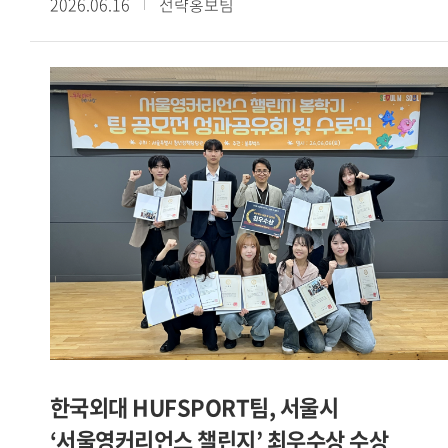
2026.06.16
전략홍보팀
예비창업패키지를 포함한 4개 창업 지원사업에 선정된 데 이어
교내 학생창업팀들의 성과가 이어지고 있다. PICKIN 팀은
아산두어스와 Grand-K 창업학교에 동시 선정됐으며, 커넥트인
팀은 청년창업사관학교에 이름을 올렸다.[사진. SBS
모닝와이드 방송 화면 캡처 / 서울캠퍼스 HUFS Start-up
Platform 소속 학생창업팀 카인디 ]또한 카인디 팀은
서울시립대 캠퍼스타운, 2026 여성벤처활성화지원사업,
서울시립대학교 임팩트 프로토타이핑 프로그램 등 3개 사업에
선정됐다. 이 밖에도 야라바디 팀은 모두의창업에, 할랄서울
팀은 학생 창업유망팀 300+에, CYCLE-B 팀은 성남청년 창업
역량강화 프로젝트 THE 와플 4기에 각각 선정되며 다양한
분야에서 성과를 거두고 있다.[사진. 성남청년 창업 역량강화
프로젝트 THE 와플 4기에 선정된 글로벌캠퍼스 HUFS Start-
up Platform 소속 CYCLE-B 팀]이번에 선정된 학생창업팀들은
IT 기반 플랫폼을 비롯해 로컬 비즈니스, 글로벌 서비스 등
한국외대 HUFSPORT팀, 서울시
다양한 분야에서 사업 아이템을 선보이고 있다. 이는 우리 대학
‘서울영커리언스 챌린지’ 최우수상 수상
학생 창업가들이 보유한 폭넓은 시야와 사업화 역량을