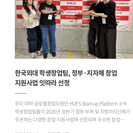
합니다. 앱은 7월경 출시를 목표로 하고 있습니다. 이처럼 제가
(영미문학 문화 23) 학생이 팀을 이뤄 우승을 차지했다.
있도록 지원할 예정이다.
창업에 도전하고 진로를 개척하는 데 GTEP의 역할이 꽤 컸다
개인전에서도 우수한 성과가 이어졌다. 김지성(영미문학 문화
생각합니다. - 앞으로의 계획을 들려주세요. 현재 HUFS Start-
22) 학생이 여자 플뢰레 개인전 준우승을 차지했으며, 이기령
up platform에 입주해 교내 창업지원단의 도움을 받아 창업한
(중국외교통상 22) 학생은 남자 플뢰레 개인전 3위, 이유종
상태입니다. 얼마 전에는 교육부에서 주관하는 학생
(정치외교 24) 학생은 남자 에페 개인전 3위에 올랐다. 이나래
창업유망팀 300+ 에 선정돼, 창업을 한 단계씩 발전시켜 나가
(LD 24) 학생도 여자 플뢰레 개인전 5위를 기록하며 좋은
있습니다. 이를 계속 발전시켜 국내 거주 무슬림을 위한 앱은
성적을 거두었다.이번 대회를 통해 우리 대학 펜싱부는
물론 최종적으로는 국내기업이 할랄 시장에 쉽게 진출하도록
단체전과 개인전 모두에서 우수한 성과를 거두며 전국
교두보 역할을 해내고 싶습니다. GTEP을 통해 배운 것을
무대에서 경쟁력을 다시 한번 입증했다.1960년대 활동 이후
한국외대 학생창업팀, 정부·지자체 창업
기반으로 차근차근 나아가면 좋은 결과를 얻을 수 있을 거라
재건된 우리 대학 펜싱부는 전국 규모의 각종 대회에서 꾸준히
지원사업 잇따라 선정
믿습니다. ※ 해당 인터뷰는 아래 Global HUFS 여름호 E-
성과를 이어오고 있다. 선수들은 이번 대회를 발판으로
book을 통해서도 확인하실 수 있습니다(p.16-17)https://e-
앞으로도 지속적인 훈련과 팀워크를 바탕으로 좋은 경기력을
book.hufs.ac.kr/20260623_135256/
선보일 계획이다.
우리 대학 글로벌창업지원단 HUFS Start-up Platform 소속
학생창업팀들이 2026년 상반기 정부 부처 및 지방자치단체가
주관하는 다양한 창업 지원사업에 선정되며 우수한 창업
역량을 보여주고 있다.최근 학생창업팀 파이어사이트 가