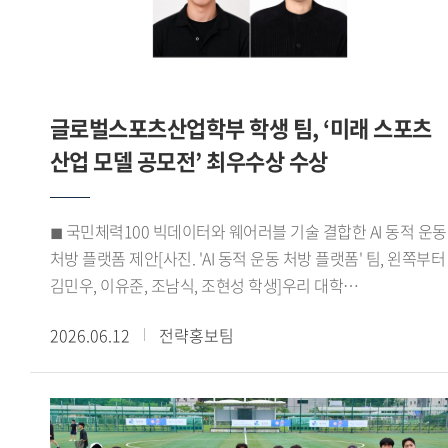
바이어 미팅을 성사시키며 우수한 성과를 거뒀다. 이 같은
성과를 바탕으로 HUFSPORT팀은 최우수상을 수상하며 실무
역량과 글로벌 비즈니스 경쟁력을 인정받았다.HUFSPORT팀
이번 프로그램을 통해 학교에서 배운 이론을 실제 산업 현장에
글로벌스포츠산업학부 학생 팀, ‘미래 스포츠
적용하며 글로벌 비즈니스 역량을 키울 수 있었다 며 팀원들과
긴밀하게 소통하고 협력하며 문제를 해결해 온 결과
산업 모델 공모전’ 최우수상 수상
최우수상이라는 뜻깊은 성과를 거둘 수 있어 더욱 의미 있는
경험이었다 고 소감을 전했다.한편, 우리 대학
◼ 국민체력100 빅데이터와 웨어러블 기술 결합한 AI 동적 운동
대학일자리플러스본부(본부장 신근혜)는 앞으로도 서울시
처방 플랫폼 제안[사진. 'AI 동적 운동 처방 플랫폼' 팀, 왼쪽부터
서울영커리언스 사업에 참여해 학생들에게 실무 중심의 직무
김민우, 이유준, 조남식, 조현성 학생]우리 대학
경험 기회를 제공할 예정이다. 또한 고용노동부 재학생 맞춤형
글로벌스포츠산업학부(학부장 박성희) 학생들로 구성된 AI
고용서비스와 졸업생 특화 프로그램 등을 운영하며 학생들의
2026.06.12
전략홍보팀
동적 운동 처방 플랫폼 팀(김민우 이유준 조남식 조현성)이 지난
진로 취업 역량 강화를 적극 지원할 계획이다.
5월 21일 한국문화스포츠학회가 주최한 미래 스포츠 산업 모델
공모전 바이오헬스 부문에서 최우수상을 수상했다.이번
공모전은 디지털 헬스케어 기술과 공공데이터를 활용해 국민
건강 증진에 기여할 수 있는 미래 스포츠 산업 모델을 발굴하기