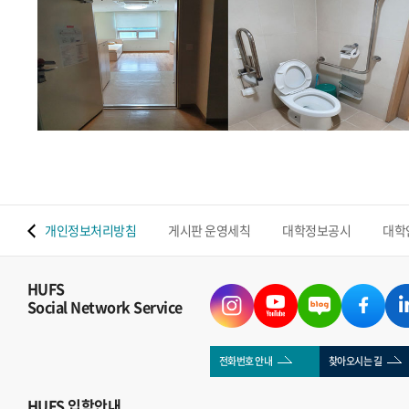
 맵
개인정보처리방침
게시판 운영세칙
대학정보공시
대학
HUFS
Social Network Service
전화번호 안내
찾아오시는 길
HUFS
입학안내