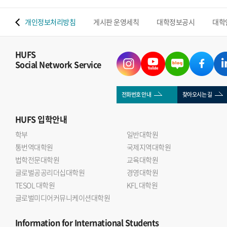
 맵
개인정보처리방침
게시판 운영세칙
대학정보공시
대학
HUFS
Social Network Service
전화번호 안내
찾아오시는 길
HUFS
입학안내
학부
일반대학원
통번역대학원
국제지역대학원
법학전문대학원
교육대학원
글로벌공공리더십대학원
경영대학원
TESOL 대학원
KFL 대학원
글로벌미디어커뮤니케이션대학원
Information
for International Students