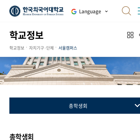
Language
학교정보
학교정보
자치기구·단체
서울캠퍼스
총학생회
총학생회
동아리연합회
총학생회
교지 편집위원회