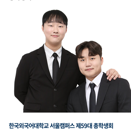
모의국제연합
국제학생회
생활도서관
학생복지위원회
영상사업단
한국외대풍물패연합회
한국외대통역협회
한국외대119학군단
한국외국어대학교 서울캠퍼스 제59대 총학생회