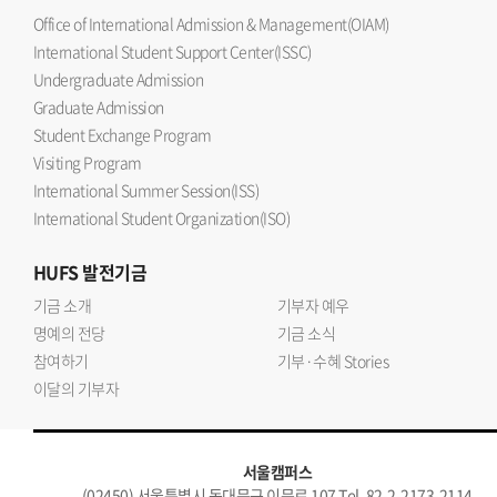
Office of International Admission & Management(OIAM)
International Student Support Center(ISSC)
Undergraduate Admission
Graduate Admission
Student Exchange Program
Visiting Program
International Summer Session(ISS)
International Student Organization(ISO)
HUFS
발전기금
기금 소개
기부자 예우
명예의 전당
기금 소식
참여하기
기부·수혜 Stories
이달의 기부자
서울캠퍼스
(02450) 서울특별시 동대문구 이문로 107 Tel. 82-2-2173-2114