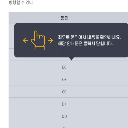
병행할 수 있다.
등급
A+
A0
B+
B0
C+
C0
D+
D0