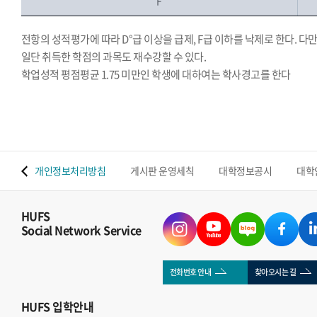
F
전항의 성적평가에 따라 D°급 이상을 급제, F급 이하를 낙제로 한다. 다만
일단 취득한 학점의 과목도 재수강할 수 있다.
학업성적 평점평균 1.75 미만인 학생에 대하여는 학사경고를 한다
.
 맵
개인정보처리방침
게시판 운영세칙
대학정보공시
대학
HUFS
Social Network Service
전화번호 안내
찾아오시는 길
HUFS
입학안내