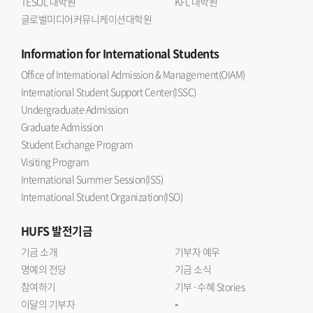
TESOL 대학원
KFL 대학원
글로벌미디어커뮤니케이션대학원
Information
for International Students
Office of International Admission & Management(OIAM)
International Student Support Center(ISSC)
Undergraduate Admission
Graduate Admission
Student Exchange Program
Visiting Program
International Summer Session(ISS)
International Student Organization(ISO)
HUFS
발전기금
기금 소개
기부자 예우
명예의 전당
기금 소식
참여하기
기부·수혜 Stories
-
이달의 기부자