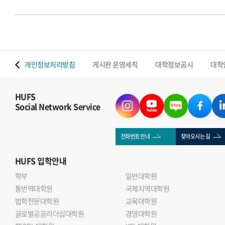
 맵
개인정보처리방침
게시판 운영세칙
대학정보공시
대학
HUFS
Social Network Service
전화번호 안내
찾아오시는 길
HUFS
입학안내
학부
일반대학원
통번역대학원
국제지역대학원
법학전문대학원
교육대학원
글로벌공공리더십대학원
경영대학원