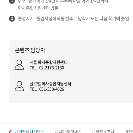
취소 : 당해학기 3/4선 이후부터 다음 학기 1/4선까지
1
학사종합지원센터 방문
졸업시기 : 졸업사정회의를 전후로 당학기 또는 다음 학기에 졸업
2
콘텐츠 담당자
서울 학사종합지원센터
TEL : 02-2173-2130
글로벌 학사종합지원센터
TEL : 031-330-4026
 맵
개인정보처리방침
게시판 운영세칙
대학정보공시
대학